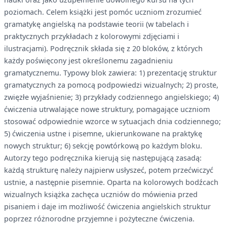
poziomach. Celem książki jest pomóc uczniom zrozumieć
gramatykę angielską na podstawie teorii (w tabelach i
praktycznych przykładach z kolorowymi zdjęciami i
ilustracjami). Podręcznik składa się z 20 bloków, z których
każdy poświęcony jest określonemu zagadnieniu
gramatycznemu. Typowy blok zawiera: 1) prezentację struktur
gramatycznych za pomocą podpowiedzi wizualnych; 2) proste,
zwięzłe wyjaśnienie; 3) przykłady codziennego angielskiego; 4)
ćwiczenia utrwalające nowe struktury, pomagające uczniom
stosować odpowiednie wzorce w sytuacjach dnia codziennego;
5) ćwiczenia ustne i pisemne, ukierunkowane na praktykę
nowych struktur; 6) sekcję powtórkową po każdym bloku.
Autorzy tego podręcznika kierują się następującą zasadą:
każdą strukturę należy najpierw usłyszeć, potem przećwiczyć
ustnie, a następnie pisemnie. Oparta na kolorowych bodźcach
wizualnych książka zachęca uczniów do mówienia przed
pisaniem i daje im możliwość ćwiczenia angielskich struktur
poprzez różnorodne przyjemne i pożyteczne ćwiczenia.