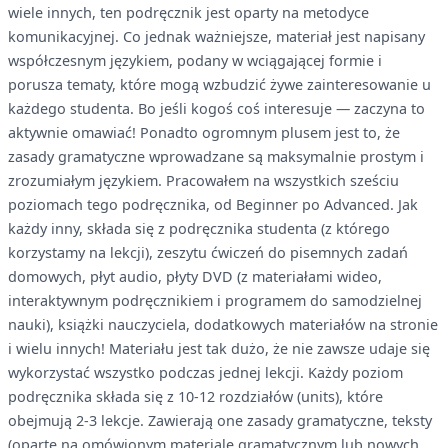
wiele innych, ten podręcznik jest oparty na metodyce
komunikacyjnej. Co jednak ważniejsze, materiał jest napisany
współczesnym językiem, podany w wciągającej formie i
porusza tematy, które mogą wzbudzić żywe zainteresowanie u
każdego studenta. Bo jeśli kogoś coś interesuje — zaczyna to
aktywnie omawiać! Ponadto ogromnym plusem jest to, że
zasady gramatyczne wprowadzane są maksymalnie prostym i
zrozumiałym językiem. Pracowałem na wszystkich sześciu
poziomach tego podręcznika, od Beginner po Advanced. Jak
każdy inny, składa się z podręcznika studenta (z którego
korzystamy na lekcji), zeszytu ćwiczeń do pisemnych zadań
domowych, płyt audio, płyty DVD (z materiałami wideo,
interaktywnym podręcznikiem i programem do samodzielnej
nauki), książki nauczyciela, dodatkowych materiałów na stronie
i wielu innych! Materiału jest tak dużo, że nie zawsze udaje się
wykorzystać wszystko podczas jednej lekcji. Każdy poziom
podręcznika składa się z 10-12 rozdziałów (units), które
obejmują 2-3 lekcje. Zawierają one zasady gramatyczne, teksty
(oparte na omówionym materiale gramatycznym lub nowych