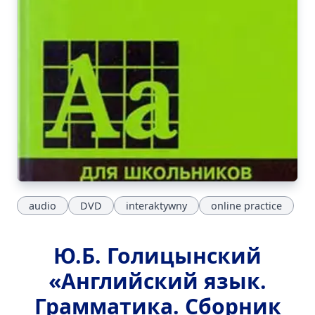
audio
DVD
interaktywny
online practice
Ю.Б. Голицынский
«Английский язык.
Грамматика. Сборник