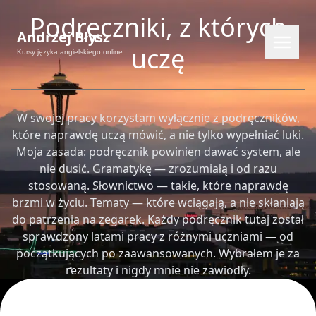
Podręczniki, z których
Andrzej Błysz
uczę
Kursy języka angielskiego online
W swojej pracy korzystam wyłącznie z podręczników,
które naprawdę uczą mówić, a nie tylko wypełniać luki.
Moja zasada: podręcznik powinien dawać system, ale
nie dusić. Gramatykę — zrozumiałą i od razu
stosowaną. Słownictwo — takie, które naprawdę
brzmi w życiu. Tematy — które wciągają, a nie skłaniają
do patrzenia na zegarek. Każdy podręcznik tutaj został
EN
RU
PL
CS
sprawdzony latami pracy z różnymi uczniami — od
początkujących po zaawansowanych. Wybrałem je za
rezultaty i nigdy mnie nie zawiodły.