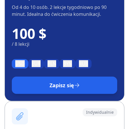
Od 4 do 10 osób. 2 lekcje tygodniowo po 90
minut. Idealna do ćwiczenia komunikacji.
100 $
/ 8 lekcji
USD
EUR
PLN
BYN
RUB
Zapisz się
Indywidualnie