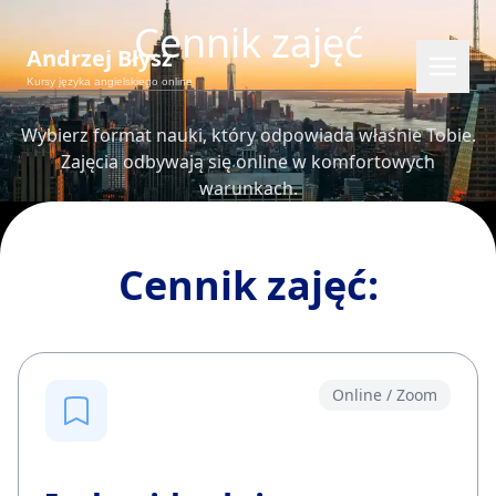
Cennik zajęć
Andrzej Błysz
Kursy języka angielskiego online
Wybierz format nauki, który odpowiada właśnie Tobie.
Zajęcia odbywają się online w komfortowych
warunkach.
Cennik zajęć:
EN
RU
PL
CS
Online / Zoom