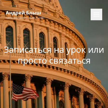
Андрей Блыш
Курсы английского языка онлайн
Записаться на урок или
просто связаться
EN
RU
PL
CS